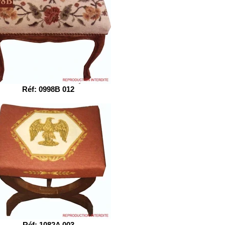
Réf: 0998B 012
Réf: 1082A 003